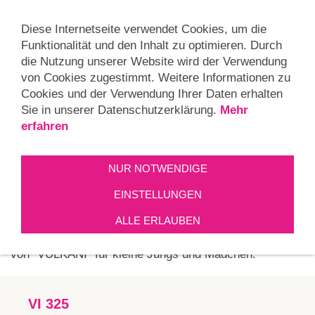
Navigation einblenden
Diese Internetseite verwendet Cookies, um die
Funktionalität und den Inhalt zu optimieren. Durch
die Nutzung unserer Website wird der Verwendung
von Cookies zugestimmt. Weitere Informationen zu
VULKANI
Cookies und der Verwendung Ihrer Daten erhalten
Sie in unserer Datenschutzerklärung.
Mehr
erfahren
Der kleine Drache VULKANI
Die Kinderbrillen von "VULKANI" stehen für faire
NUR NOTWENDIGE
Preise, einfallsreiche Designs und kindgerechte
EINSTELLUNGEN
Formen. VULKANI-Brillen sind besonders für
Kindergarten- und Grundschulkinder geeignet.
ALLE ERLAUBEN
Entdecken Sie eine Auswahl aus dem Brillensortiment
von "VULKANI" für kleine Jungs und Mädchen.
VI 325